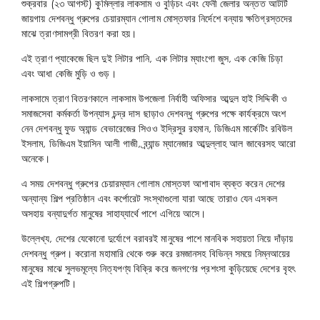
শুক্রবার (২৩ আগস্ট) কুমিল্লার লাকসাম ও বুড়িচং এবং ফেনী জেলার অন্তত আটটি
জায়গায় দেশবন্ধু গ্রুপের চেয়ারম্যান গোলাম মোস্তফার নির্দেশে বন্যায় ক্ষতিগ্রস্তদের
মাঝে ত্রাণসামগ্রী বিতরণ করা হয়।
এই ত্রাণ প্যাকেজে ছিল দুই লিটার পানি, এক লিটার ম্যাংগো জুস, এক কেজি চিড়া
এবং আধা কেজি মুড়ি ও গুড়।
লাকসামে ত্রাণ বিতরণকালে লাকসাম উপজেলা নির্বাহী অফিসার আব্দুল হাই সিদ্দিকী ও
সমাজসেবা কর্মকর্তা উপন্যাস চন্দ্র দাস ছাড়াও দেশবন্ধু গ্রুপের পক্ষে কার্যক্রমে অংশ
নেন দেশবন্ধু ফুড অ্যান্ড বেভারেজের সিওও ইদ্রিসুর রহমান, ডিজিএম মার্কেটিং রবিউল
ইসলাম, ডিজিএম ইয়াসিন আলী গাজী, ব্র্যান্ড ম্যানেজার আব্দুল্লাহ আল জাবেরসহ আরো
অনেকে।
এ সময় দেশবন্ধু গ্রুপের চেয়ারম্যান গোলাম মোস্তফা আশাবাদ ব্যক্ত করেন দেশের
অন্যান্য শিল্প প্রতিষ্ঠান এবং কর্পোরেট সংস্থাগুলো যারা আছে তারাও যেন এসকল
অসহায় বন্যাদুর্গত মানুষের সাহায্যার্থে পাশে এগিয়ে আসে।
উল্লেখ্য, দেশের যেকোনো দুর্যোগে বরাবরই মানুষের পাশে মানবিক সহায়তা নিয়ে দাঁড়ায়
দেশবন্ধু গ্রুপ। করোনা মহামারি থেকে শুরু করে রমজানসহ বিভিন্ন সময়ে নিম্নআয়ের
মানুষের মাঝে সুলভমূল্যে নিত্যপণ্য বিক্রি করে জনগণের প্রশংসা কুড়িয়েছে দেশের বৃহৎ
এই শিল্পগ্রুপটি।