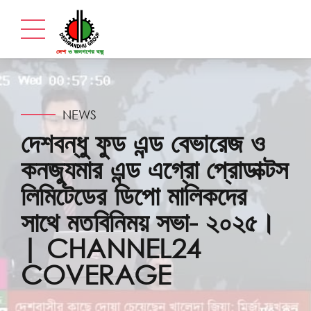
NEWS
দেশবন্ধু ফুড এন্ড বেভারেজ ও
কনজ্যুমার এন্ড এগ্রো প্রোডাক্টস
লিমিটেডের ডিপো মালিকদের
সাথে মতবিনিময় সভা- ২০২৫।
| CHANNEL24
COVERAGE