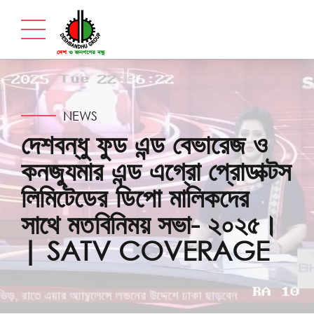
NEWS
দেশবন্ধু ফুড এন্ড বেভারেজ ও
কনজ্যুমার এন্ড এগ্রো প্রোডাক্টস
লিমিটেডের ডিপো মালিকদের
সাথে মতবিনিময় সভা- ২০২৫।
| SATV COVERAGE