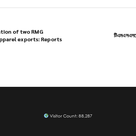
ation of two RMG
টিএমএসএসকে অ
 apparel exports: Reports
Visitor Count:
88,287