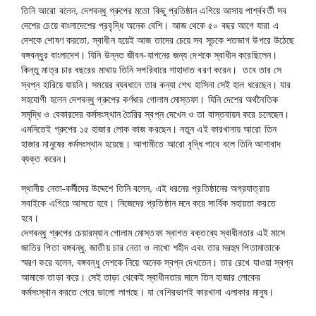
তিনি আরো বলেন, দেশবন্ধু গ্রুপের মতো কিছু প্রতিষ্ঠান এগিয়ে আসায় পার্শ্ববর্তী সব
দেশের চেয়ে বাংলাদেশের প্রবৃদ্ধি অনেক বেশি। আজ থেকে ৫০ বছর আগে যারা এ
দেশকে শোষণ করতো, স্বাধীন হয়েই আজ তাদের চেয়ে সব সূচকে শতভাগ উপরে উঠেছে
বঙ্গবন্ধুর বাংলাদেশ। যিনি উন্নত জীবন-যাপনের জন্য দেশকে স্বাধীন করেছিলেন।
কিন্তু মাত্র চার বছরের মাথায় তিনি সপরিবারে শাহাদাত বরণ করেন। তবে তার সে
স্বপ্ন হারিয়ে যায়নি। সময়ের ব্যবধানে তার কন্যা শেখ হাসিনা সেই হাল ধরেছেন। যার
সহযোগী হলেন দেশবন্ধু গ্রুপের কর্ণধার গোলাম মোস্তফা। যিনি দেশের অর্থনৈতিক
সমৃদ্ধি ও বেকারদের কর্মসংস্থান তৈরির স্বপ্ন দেখেন ও তা বাস্তবায়ন করে চলেছেন।
এমনিতেই গ্রুপের ১৫ হাজার লোক কাজ করছেন। নতুন এই কারখানায় আরো তিন
হাজার মানুষের কর্মসংস্থান হয়েছে। আগামীতে আরো বৃদ্ধি পাবে বলে তিনি আশাবাদ
ব্যক্ত করেন।
স্থানীয় নেতা-কর্মীদের উদ্দেশে তিনি বলেন, এই ধরনের প্রতিষ্ঠানের অগ্রযাত্রায়
সবাইকে এগিয়ে আসতে হবে। নিজেদের প্রতিষ্ঠান মনে করে সার্বিক সহায়তা করতে
হবে।
দেশবন্ধু গ্রুপের চেয়ারম্যান গোলাম মোস্তফা স্বাগত বক্তব্যে স্বাধীনতার এই মাসে
জাতির পিতা বঙ্গবন্ধু, জাতীয় চার নেতা ও লাখো শহীদ এবং তার মরহুম পিতামাতাকে
স্মরণ করে বলেন, বঙ্গবন্ধু দেশকে নিয়ে অনেক স্বপ্ন দেখতেন। তার রেখে যাওয়া স্বপ্ন
আমাকে তাড়া করে। সেই তাড়া থেকেই স্বাধীনতার মাসে তিন হাজার লোকের
কর্মসংস্থান করতে পেরে ভালো লাগছে। যা বেশিরভাগই কারখানা এলাকার মানুষ।