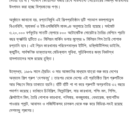
দেওয়া হয় না। শতভাগ কোয়ালিটি বজায় রেখে সাউথইস্ট সোয়েটারের নিজস্ব কারখানায়
উৎপাদন করা হচ্ছে বিশ্বমানের পণ্য।
অনুষ্ঠানে জানানো হয়, রপ্তানিমুখি এই শিল্পপ্রতিষ্ঠান দুটি শতভাগ কমপ্লায়েন্স
বিএনবিসি, অ্যাকর্ড ও ইউএসজিবিসি মানদণ্ড অনুসারে তৈরি হয়েছে। সর্বমোট
৩,২০,০০০ বর্গফুটের সাতটি ফ্লোরে ৮০০ অটোমেটিক সোয়েটার তৈরির মেশিনে প্রতি
বছর ফ্যাক্টরি দুটিতে ৫০ মিলিয়ন মার্কিন ডলার মূল্যের ৯ মিলিয়ন পিস তৈরি পোশাক
রপ্তানি হবে। এই গ্রিন কারখানায় পরিবেশবান্ধব ইটিপি, ডব্লিউটিপিসহ ডাইনিং,
ক্যান্টিন, সার্বক্ষণিক ডাক্তারসহ মেডিক্যাল সুবিধা, সুচিকিৎসার জন্য নিকটস্থ
হাসপাতালের সঙ্গে রয়েছে চুক্তি।
উল্লেখ্য, ১৯৮৯ সালে ট্রেডিং ও সার আমদানির মাধ্যমে যাত্রা শুরু করে দেশের
অন্যতম শিল্প গ্রুপ ‘দেশবন্ধু’। তারপর থেকে দেশের এই প্রতিষ্ঠিত শিল্প গ্রুপটিকে
আর পিছনে ফিরে তাকাতে হয়নি। হাঁটি হাঁটি পা পা করে গ্রুপটি অগ্রগতির ৩২ বছরে
পদার্পণ করেছে। বর্তমানে চিনিশিল্প, সিমেন্টশিল্প, সার কারখানা, শপিং মল, শিপিং,
টেক্সটাইল মিল, তৈরি পোশাক কারখানা, পলিমার, কনজ্যুমার, বেভারেজ, ক্যাপটিভ
পাওয়ার প্লান্ট, আবাসন ও লজিস্টিকসহ চালকল থেকে শুরু করে মিডিয়া-সবই রয়েছে
দেশবন্ধু গ্রুপের।