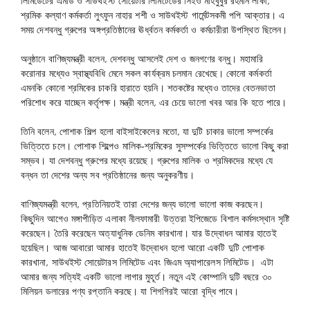
লিমিডেটের এমডি ও সাউথইস্ট সোয়েটার লিমিটেডের সিইও মাহবুবুর রহমান লাকী,
শ্রমিক কল্যাণ কর্মকর্তা লুৎফুন নাহার শশী ও সাউথইস্ট গার্মেন্টসকমী পপি আক্তার। এ
সময় দেশবন্ধু গ্রুপের অঙ্গপ্রতিষ্ঠানের ঊর্ধ্বতন কর্মকর্তা ও কর্মচারীরা উপস্থিত ছিলেন।
অনুষ্ঠানে বাণিজ্যমন্ত্রী বলেন, দেশবন্ধু আসলেই দেশ ও জনগণের বন্ধু। মহামারি
করোনার মধ্যেও স্বাস্থ্যবিধি মেনে সকল কার্যক্রম চলমান রেখেছে। কোনো কর্মকর্তা
এমনকি কোনো শ্রমিকের চাকরি হারাতে হয়নি। শতকষ্টের মধ্যেও তাদের বেতনভাতা
পরিশোধ করে যাচ্ছেন কর্তৃপক্ষ। মন্ত্রী বলেন, এর চেয়ে ভালো খবর আর কি হতে পারে।
তিনি বলেন, পোশাক শিল্প হলো বাইসাইকেলের মতো, যা দুটি চাকার ভালো সম্পর্কের
ভিত্তিতে চলে। পোশাক শিল্পেও মালিক-শ্রমিকের সুসম্পর্কের ভিত্তিতে ভালো কিছু করা
সম্ভব। যা দেশবন্ধু গ্রুপের মধ্যে রয়েছে। গ্রুপের মালিক ও শ্রমিকদের মধ্যে যে
বন্ধন তা দেশের অন্য সব প্রতিষ্ঠানের জন্য অনুকরণীয়।
বাণিজ্যমন্ত্রী বলেন, প্রতিনিয়তই তারা দেশের জন্য ভালো ভালো কাজ করছেন।
কিছুদিন আগেও মঙ্গাপীড়িত এলাকা নীলফামারী উত্তরা ইপিজেডে বিশাল কর্মসংস্থান সৃষ্টি
করেছেন। তৈরি করেছেন অত্যাধুনিক ডেনিম কারখানা। যার উদ্বোধন আমার হাতেই
হয়েছিল। আজ আবারো আমার হাতেই উদ্বোধন হলো আরো একটি দুটি পোশাক
কারখানা, সাউথইস্ট সোয়েটারস লিমিটেড এবং জিএম অ্যাপারেলস লিমিটেড। এটা
আমার জন্য সত্যিই একটি ভালো লাগার মুহূর্ত। নতুন এই কোম্পানি দুটি বছরে ৩০
মিলিয়ন ডলারের পণ্য রপ্তানি করছে। যা শিগগিরই আরো বৃদ্ধি পাবে।