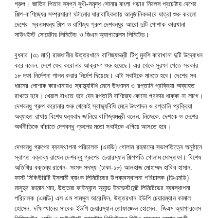
গ্রুপ। জাতির পিতার স্বপ্ন সুখী-সমৃদ্ধ সোনার বাংলা গড়ার নিরলস প্রচেষ্টায় দেশের
শিল্প-বাণিজ্যের সম্প্রসারণ ঘটানোর ধারাবাহিকতায় আনুষ্ঠানিকভাবে যাত্রা শুরু করলো
দেশের স্বনামধন্য শিল্প ও বাণিজ্য গ্রুপ দেশবন্ধুর আরো দুটি পোশাক কারখানা
সাউথইস্ট সোয়েটার লিমিটেড ও জিএম অ্যাপারেলস লিমিটেড।
বুধবার (৩১ মার্চ) রাজধানীর উত্তরখানে বাণিজ্যমন্ত্রী টিপু মুনশি কারাখানা দুটি উদ্বোধন
করে বলেন, দেশে ফের করোনার আক্রমণ শুরু হয়েছে। এর থেকে সুরক্ষা পেতে সরকার
১৮ দফা নির্দেশনা পালন করার নির্দেশ দিয়েছে। এটা সবাইকে মানতে হবে। দেশের সব
ধরনের পোশাক কারখানায়ও স্বাস্থ্যবিধি মেনে উৎপাদন ও রপ্তানি প্রক্রিয়া অব্যাহত
রাখতে হবে। খেয়াল রাখতে হবে যেন রপ্তানি বাণিজ্যে কোনো প্রকার ধাক্কা না লাগে।
দেশবন্ধু গ্রুপ করোনার শুরু থেকেই স্বাস্থ্যবিধি মেনে উৎপাদন ও রপ্তানি প্রক্রিয়া
অব্যাহত রাখায় বিশেষ ধন্যবাদ জানিয়ে বাণিজ্যমন্ত্রী বলেন, নিজেকে, দেশকে ও দেশের
অর্থনীতিকে বাঁচাতে দেশবন্ধু গ্রুপের মতো সবাইকে এগিয়ে আসতে হবে।
দেশবন্ধু গ্রুপের ব্যবস্থাপনা পরিচালক (এমডি) গোলাম রহমানের সভাপতিত্বে অনুষ্ঠানে
স্বাগত বক্তব্য রাখেন দেশবন্ধু গ্রুপের চেয়ারম্যান শিল্পপতি গোলাম মোস্তফা। বিশেষ
অতিথির বক্তব্য রাখেন- সংসদ সদস্য (ঢাকা-১৮) আলহাজ মোহাম্মদ হাবিব হাসান,
ফাস্ট সিকিউরিটি ইসলামী ব্যাংক লিমিটেডের উপব্যবস্থাপনা পরিচালক (ডিএমডি)
মাসুদুর রহমান শাহ, উত্তরা ফাইন্যান্স অ্যান্ড ইনভেস্টমেন্ট লিমিটেডের ব্যবস্থাপনা
পরিচালক (এমডি) এস এম শামসুল আরেফিন, উত্তরখান ইউপি চেয়ারম্যান কামাল
হোসেন, দক্ষিণখানের সাবেক ইউপি চেয়ারম্যান তোফাজ্জেল হোসেন, জিএম অ্যাপারলেস