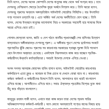
তিনি বলেন, দেশের অনেক কোম্পানি দেশের মানুষের কাছ থেকে অর্থ সংগ্রহ করে। তবে
দেশবন্ধু বেশিরভাগ ক্ষেত্রে বৈদেশিক মুদ্রা অর্জনে বিশ্বাস করে। তিনি আরো বলেন,
দেশবন্ধু গ্রুপের অন্যতম অঙ্গপ্রতিষ্ঠান সাউথইস্ট সোয়েটার লিমিটেড। যার উৎপাদিত
পণ্য শতভাগ রপ্তানি হয়। এতে অর্জিত অর্থ দেশের অর্থনীতিতে যোগ হচ্ছে। তিনি
বলেন, দেশের উন্নয়নে মানুষের ভালোবাসা নিয়ে ও সরকারের সহযোগী হয়ে সামনের দিকে
আরো এগিয়ে যেতে চাই।
গোলাম মোস্তফা বলেন, জাতি ও দেশ গঠনে মাননীয় প্রধানমন্ত্রী শেখ হাসিনার উদ্যোগ
বাস্তবায়নে অঙ্গীকারাবদ্ধ দেশবন্ধু গ্রুপ। এ অঙ্গীকার পূরণে দেশের দুর্যোগময় সংকটে
প্রাণহানির ঝুঁকি জেনেও গ্রুপের সব কারখানায় সরকারের স্বাস্থ্য সুরক্ষা বিধি শতভাগ
মেনে উৎপাদন অব্যাহত রেখেছে। একইসঙ্গে নিরলসভাবে কাজ করে যাচ্ছেন শ্রমিক-
কর্মচারীসহ ঊধ্বর্তন কর্তাব্যক্তিরা। সবারই উদ্দেশ্য দেশকে এগিয়ে নেওয়া।
সংসদ সদস্য আলহাজ মোহাম্মদ হাবিব হাসান বলেন, সাউথইস্ট সোয়েটার কারখানার
কর্মপরিবেশ এতো সুন্দর ও মনোরম যা নিজ চোখে না দেখলে বোঝা যাবে না। কারখানায়
কর্মরত কর্মকর্তা ও কর্মচারীদের উদ্দেশে তিনি বলেন, আপনাদের হাত ধরেই বাংলাদেশ
এগিয়ে যাচ্ছে। আগামীতেও এগিয়ে যাবে। সবার ঐক্যবদ্ধ প্রচেষ্টায় বিশ্বের বুকে মাথা
উঁচু করে দাঁড়াবে বাংলাদেশ।
মাহবুবুর রহমান লাকী বলেন, এখানে যারা কাজ করেন তারা দেশের প্রথম সারির
অভিজ্ঞতাসম্পন্ন কর্মকর্তা-কর্মচারী। ফলে কোনো অবস্থাতেই পণ্যের মানের বিষয়ে ছাড়